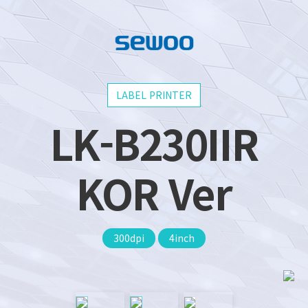
LABEL PRINTER
LK-B230IIR
KOR Ver
300dpi
4inch